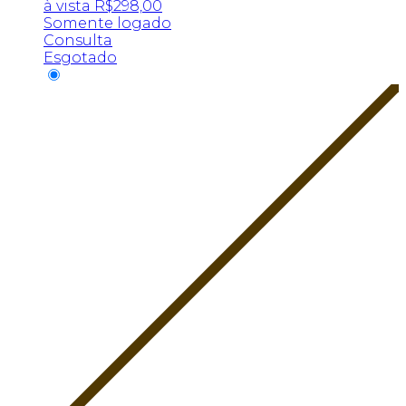
à vista
R$
298,00
Somente logado
Consulta
Esgotado