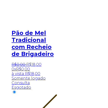
Pão de Mel
Tradicional
com Recheio
de Brigadeiro
R$
0
,
00
R$
18
,
00
0x
R$
0,00
à vista
R$
18,00
Somente logado
Consulta
Esgotado