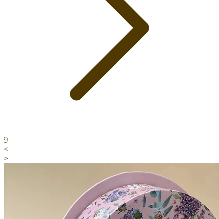
9
<
>