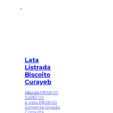
Lata
Listrada
Biscoito
Curayeb
R$
0
,
00
R$
158
,
00
0x
R$
0,00
à vista
R$
158,00
Somente logado
Consulta