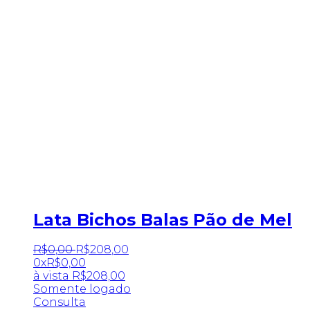
Lata Bichos Balas Pão de Mel
R$
0
,
00
R$
208
,
00
0x
R$
0,00
à vista
R$
208,00
Somente logado
Consulta