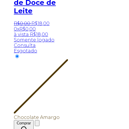
de Doce de
Leite
R$
0
,
00
R$
18
,
00
0x
R$
0,00
à vista
R$
18,00
Somente logado
Consulta
Esgotado
Chocolate Amargo
Comprar