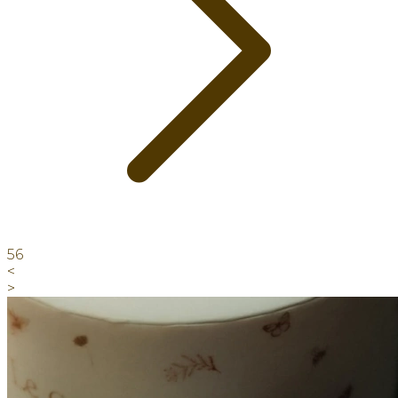
56
<
>