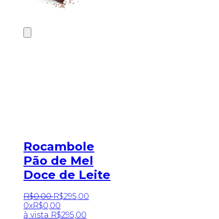
Rocambole
Pão de Mel
Doce de Leite
R$
0
,
00
R$
295
,
00
0x
R$
0,00
à vista
R$
295,00