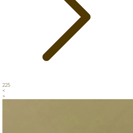
225
<
>