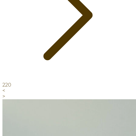
220
<
>