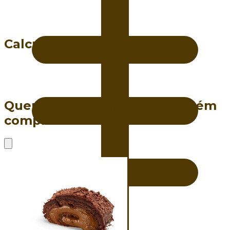
Calcular o prazo de entrega
Quem viu este produto também
comprou