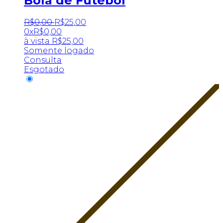
Bola de Futebol
R$
0
,
00
R$
25
,
00
0x
R$
0,00
à vista
R$
25,00
Somente logado
Consulta
Esgotado