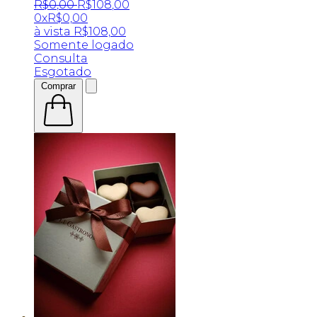
R$
0
,
00
R$
108
,
00
0x
R$
0,00
à vista
R$
108,00
Somente logado
Consulta
Esgotado
Comprar