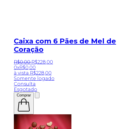
Caixa com 6 Pães de Mel de
Coração
R$
0
,
00
R$
228
,
00
0x
R$
0,00
à vista
R$
228,00
Somente logado
Consulta
Esgotado
Comprar